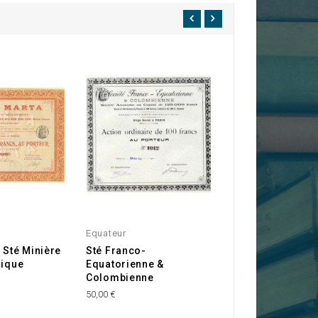
Equateur
Colombie
 Sté Minière
Sté Franco-
République de
gique
Equatorienne &
Colombie - Dette
Colombienne
extérieure 6%
50,00 €
160,00 €