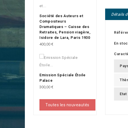
Détails 
Société des Auteurs et
Compositeurs
Dramatiques – Caisse des
Retraites, Pension viagère,
Référe
Isidore de Lara, Paris 1930
En sto
Prix
400,00 €
Caracté
Pay
Emission Spéciale Étoile
Thè
Palace
Prix
300,00 €
Etat
Toutes les nouveautés