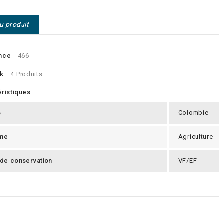
du produit
nce
466
ck
4 Produits
ristiques
s
Colombie
me
Agriculture
 de conservation
VF/EF