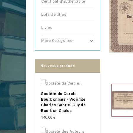
Certificat d'authenticité
Lots de titres
Livres
More Categories
Nouveaux produits
Société du Cercle
Bourbonnais - Vicomte
Charles Gabriel Guy de
Bourbon Chalus
Prix
140,00 €