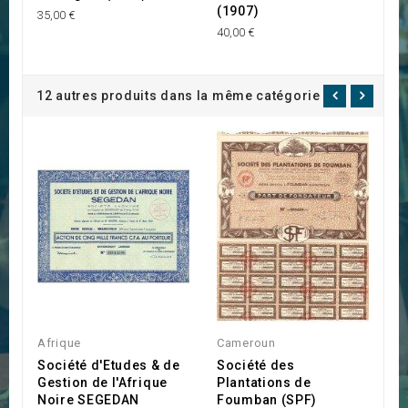
(1907)
35,00 €
20
40,00 €
12 autres produits dans la même catégorie :
Afrique
Cameroun
C
Société d'Etudes & de
Société des
C
Gestion de l'Afrique
Plantations de
l
Noire SEGEDAN
Foumban (SPF)
E