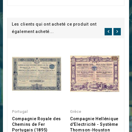
Les clients qui ont acheté ce produit ont
également acheté...
Portugal
Grèce
R
Compagnie Royale des
Compagnie Hellénique
B
Chemins de Fer
d'Electricité - Système
E
Portugais (1895)
Thomson-Houston
S