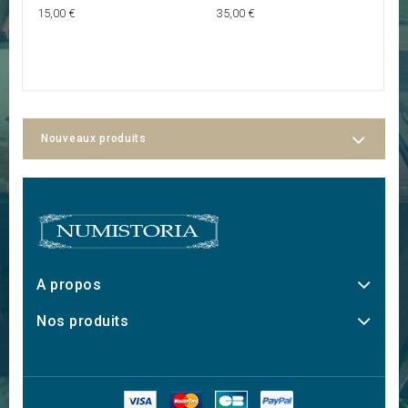
G
15,00 €
35,00 €
60
Nouveaux produits
A propos
Nos produits