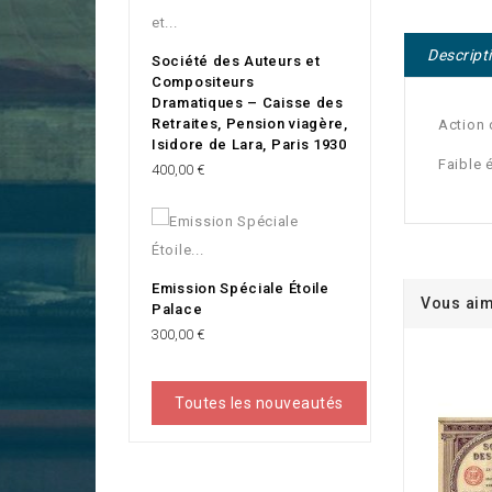
Descript
Société des Auteurs et
Compositeurs
Dramatiques – Caisse des
Retraites, Pension viagère,
Action 
Isidore de Lara, Paris 1930
Faible 
Prix
400,00 €
Emission Spéciale Étoile
Vous aim
Palace
Prix
300,00 €
Toutes les nouveautés