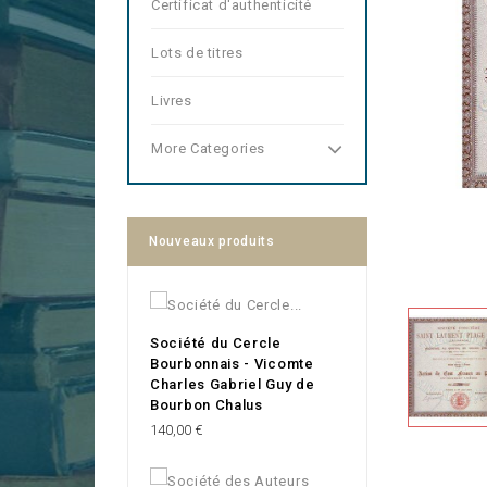
Certificat d'authenticité
Lots de titres
Livres
More Categories
Nouveaux produits
Société du Cercle
Bourbonnais - Vicomte
Charles Gabriel Guy de
Bourbon Chalus
Prix
140,00 €