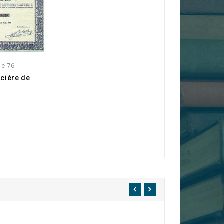
me 76
cière de