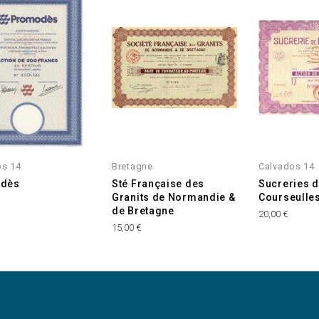
ONIBLE
os 14
Bretagne
Calvados 14
dès
Sté Française des
Sucreries 
Granits de Normandie &
Courseulle
de Bretagne
20,00 €
15,00 €