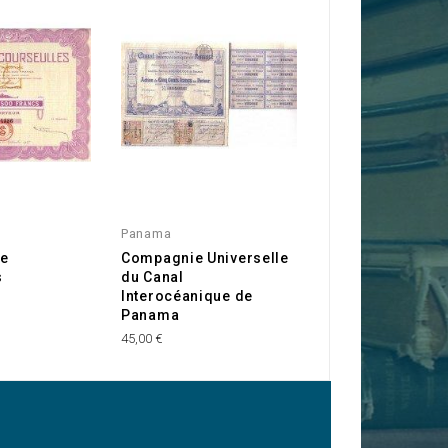
Panama
Calvados 14
de
Compagnie Universelle
Sté Hôtelière de
s
du Canal
Centres de Péle
Interocéanique de
Catholiques
Panama
10,00 €
45,00 €