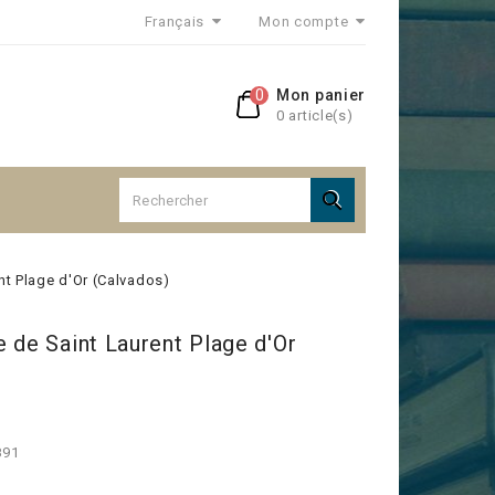
Français
Mon compte
0
Mon panier
0 article(s)

nt Plage d'Or (Calvados)
 de Saint Laurent Plage d'Or
891