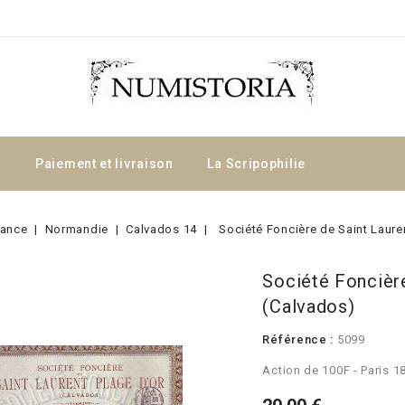
a
Paiement et livraison
La Scripophilie
rance
Normandie
Calvados 14
Société Foncière de Saint Laure
Société Foncière
(Calvados)
Référence :
5099
Action de 100F - Paris 1