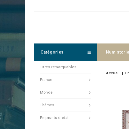
.
Catégories
Numistori
Titres remarquables
Accueil
F
France
Monde
Thèmes
Emprunts d'état