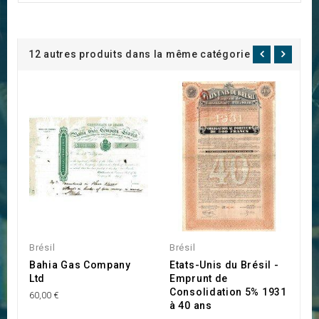
12 autres produits dans la même catégorie :
Brésil
Brésil
Br
Bahia Gas Company
Etats-Unis du Brésil -
T
Ltd
Emprunt de
D
Consolidation 5% 1931
F
60,00 €
à 40 ans
C