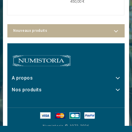
450,00 €
45
Nouveaux produits
A propos
Nos produits
Numistoria © 1973-2026