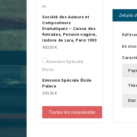
Détails 
Société des Auteurs et
Compositeurs
Dramatiques – Caisse des
Retraites, Pension viagère,
Référe
Isidore de Lara, Paris 1930
En sto
Prix
400,00 €
Caracté
Pay
Emission Spéciale Étoile
Thè
Palace
Prix
300,00 €
Etat
Toutes les nouveautés