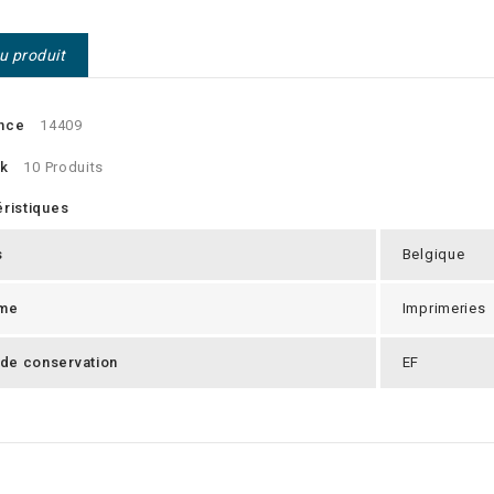
du produit
nce
14409
ck
10 Produits
ristiques
s
Belgique
me
Imprimeries
 de conservation
EF