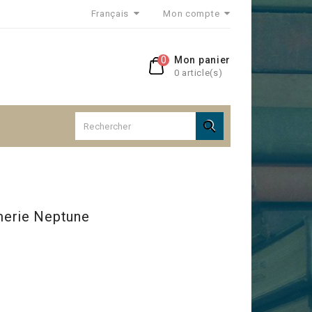
Français
Mon compte
0
Mon panier
0 article(s)

merie Neptune