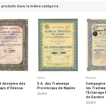
s produits dans la même catégorie :
Italie
Russie
té Anonyme des
S.A. des Tramways
Compagnie 
ays d'Odessa
Provinciaux de Naples
les Tramwa
l'Eclairage
25,00 €
de Saratov
20,00 €