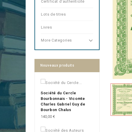
Certificat d'authenticité
Lots de titres
Livres
More Categories
Nouveaux produits
Société du Cercle
Bourbonnais - Vicomte
Charles Gabriel Guy de
Bourbon Chalus
Prix
140,00 €