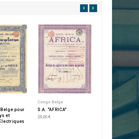
Congo Belge
Belgique
Belge pour
S.A. "AFRICA"
Crédit Foncier d
ys et
Belgique
25,00 €
 Electriques
25,00 €