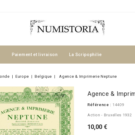
a
Paiement et livraison
La Scripophilie
onde
Europe
Belgique
Agence & Imprimerie Neptune
Agence & Impri
Référence :
14409
Action - Bruxelles 1932
10,00 €