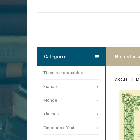
.
Catégories
Numistori
Titres remarquables
Accueil
M
France
Monde
Thèmes
Emprunts d'état