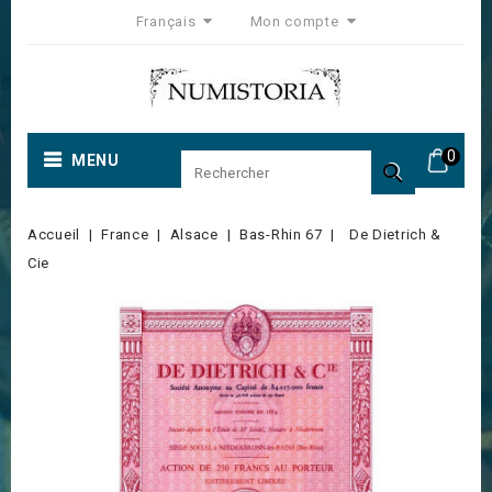
Français
Mon compte
0
MENU

Accueil
France
Alsace
Bas-Rhin 67
De Dietrich &
Cie