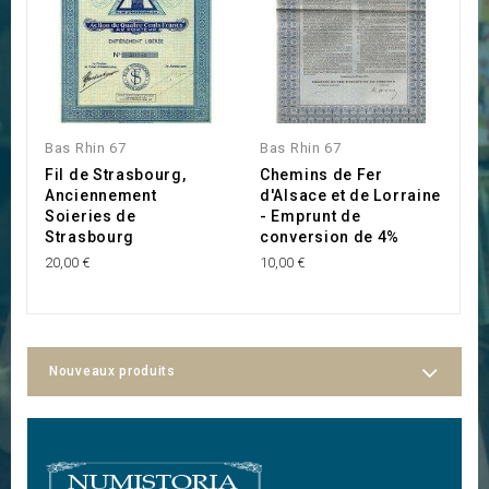
Bas Rhin 67
Bas Rhin 67
B
Fil de Strasbourg,
Chemins de Fer
C
Anciennement
d'Alsace et de Lorraine
C
Soieries de
- Emprunt de
45
Strasbourg
conversion de 4%
20,00 €
10,00 €
Nouveaux produits