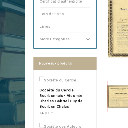
Certificat d'authenticité
Lots de titres
Livres
More Categories
Nouveaux produits
Société du Cercle
Bourbonnais - Vicomte
Charles Gabriel Guy de
Bourbon Chalus
Prix
140,00 €