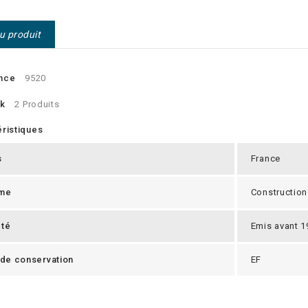
du produit
nce
9520
ck
2 Produits
ristiques
s
France
me
Construction
eté
Emis avant 1
 de conservation
EF