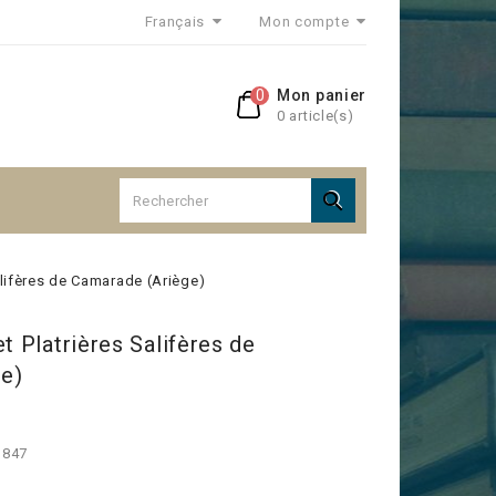
Français
Mon compte
0
Mon panier
0 article(s)

alifères de Camarade (Ariège)
t Platrières Salifères de
e)
1847