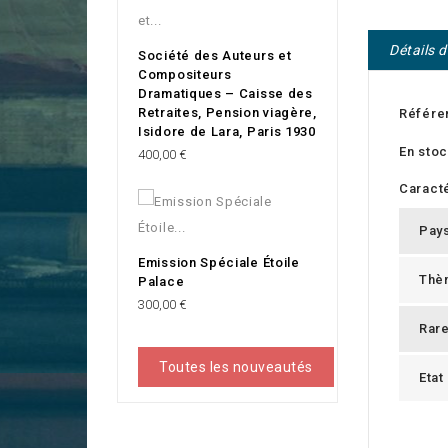
Détails 
Société des Auteurs et
Compositeurs
Dramatiques – Caisse des
Retraites, Pension viagère,
Référe
Isidore de Lara, Paris 1930
En sto
Prix
400,00 €
Caracté
Pay
Emission Spéciale Étoile
Thè
Palace
Prix
300,00 €
Rar
Toutes les nouveautés
Etat