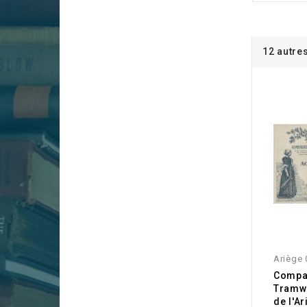
12 autre
Ariège
Compa
Tramwa
de l'A