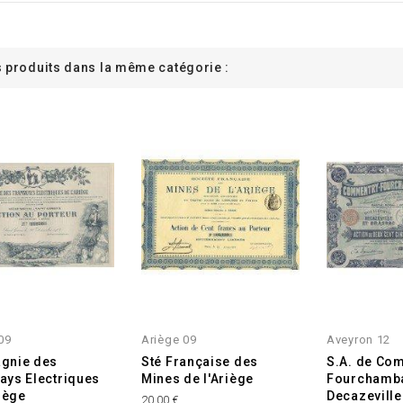
s produits dans la même catégorie :
 09
Ariège 09
Aveyron 12
gnie des
Sté Française des
S.A. de Co
ys Electriques
Mines de l'Ariège
Fourchamba
riège
Decazeville
20,00 €