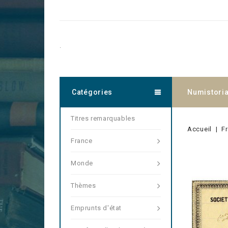
.
Catégories
Numistori
Titres remarquables
Accueil
F
France
Monde
Thèmes
Emprunts d'état