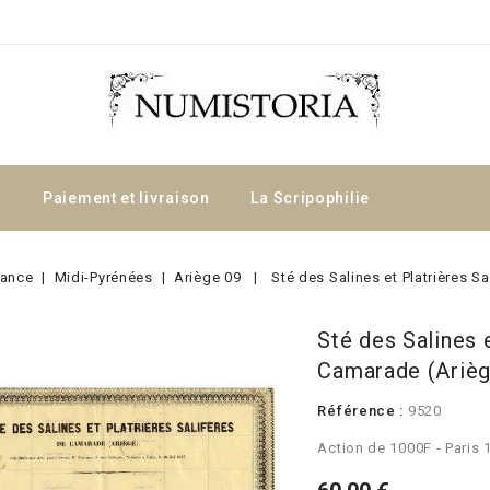
a
Paiement et livraison
La Scripophilie
rance
Midi-Pyrénées
Ariège 09
Sté des Salines et Platrières S
Sté des Salines e
Camarade (Arièg
Référence :
9520
Action de 1000F - Paris 