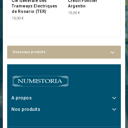
Cie Générale des
Crédit Foncier
C
Tramways Electriques
Argentin
T
de Rosario (TER)
d
15,00 €
15,00 €
60
Nouveaux produits
A propos
Nos produits