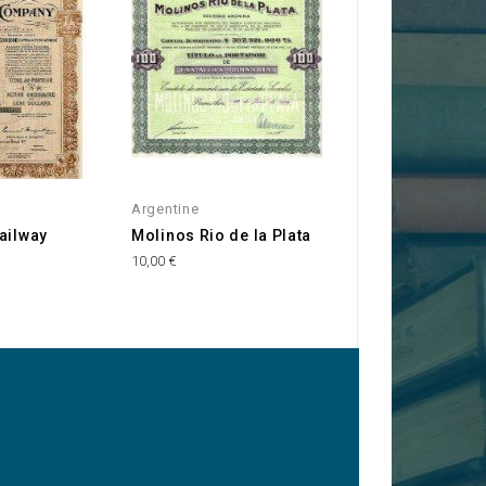
Argentine
Argentine
ailway
Molinos Rio de la Plata
Province de Bue
Aires, Emprunt E
10,00 €
4,5% 1911
15,00 €