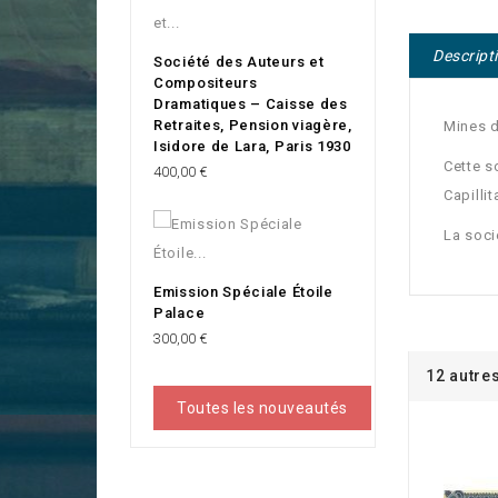
Descript
Société des Auteurs et
Compositeurs
Dramatiques – Caisse des
Retraites, Pension viagère,
Mines d
Isidore de Lara, Paris 1930
Cette s
Prix
400,00 €
Capilli
La soci
Emission Spéciale Étoile
Palace
Prix
300,00 €
12 autre
Toutes les nouveautés