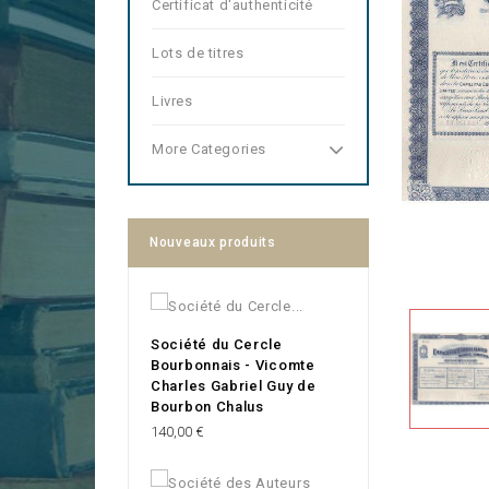
Certificat d'authenticité
Lots de titres
Livres
More Categories
Nouveaux produits
Société du Cercle
Bourbonnais - Vicomte
Charles Gabriel Guy de
Bourbon Chalus
Prix
140,00 €