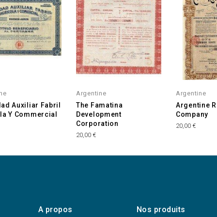
ne
Argentine
Argentine
ad Auxiliar Fabril
The Famatina
Argentine R
la Y Commercial
Development
Company
Corporation
20,00 €
20,00 €
A propos
Nos produits