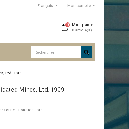
Français
Mon compte
0
Mon panier
0 article(s)

es, Ltd. 1909
lidated Mines, Ltd. 1909
1 chacune - Londres 1909