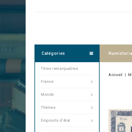
.
Catégories
Numistori
Titres remarquables
Accueil
M
France
Monde
Thèmes
Emprunts d'état