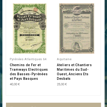
Pyrénées Atlantiques 64
Aquitaine
D
Chemins de Fer et
Ateliers et Chantiers
I
Tramways Electriques
Maritimes du Sud-
D
des Basses-Pyrénées
Ouest, Anciens Ets
M
et Pays Basques
Desbats
23
40,00 €
25,00 €