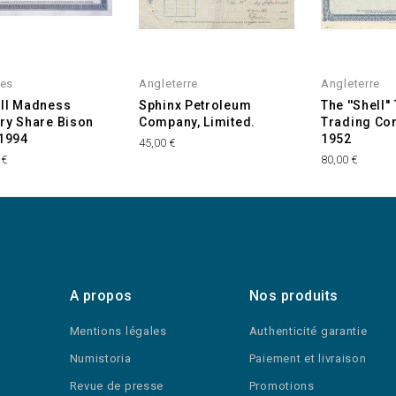
ies
Angleterre
Angleterre
ll Madness
Sphinx Petroleum
The ''Shell'
ry Share Bison
Company, Limited.
Trading Co
 1994
1952
45,00 €
 €
80,00 €
A propos
Nos produits
Mentions légales
Authenticité garantie
Numistoria
Paiement et livraison
Revue de presse
Promotions