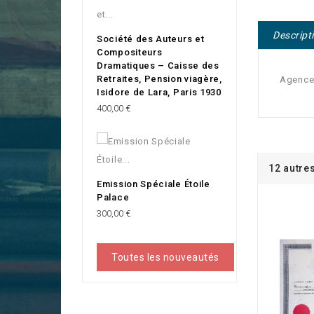
Descript
Société des Auteurs et
Compositeurs
Dramatiques – Caisse des
Retraites, Pension viagère,
Agence 
Isidore de Lara, Paris 1930
Prix
400,00 €
12 autre
Emission Spéciale Étoile
Palace
Prix
300,00 €
Toutes les nouveautés