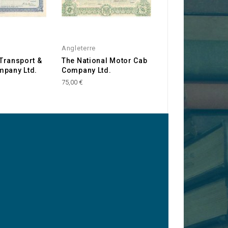
Angleterre
Angleterre
' Transport &
The National Motor Cab
Paris Ocean Ltd
mpany Ltd.
Company Ltd.
120,00 €
75,00 €