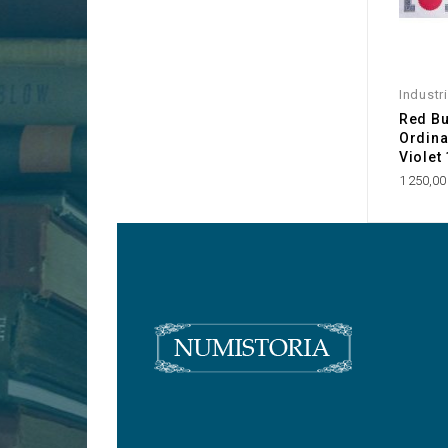
Industr
Red Bu
Ordina
Violet
1 250,00