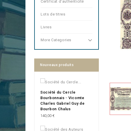
Certificat d'authenticité
Lots de titres
Livres
More Categories
Nouveaux produits
Société du Cercle
Bourbonnais - Vicomte
Charles Gabriel Guy de
Bourbon Chalus
Prix
140,00 €