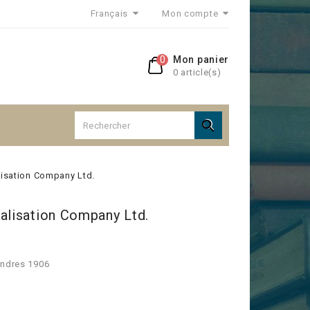
Français
Mon compte
0
Mon panier
0 article(s)

lisation Company Ltd.
alisation Company Ltd.
ondres 1906