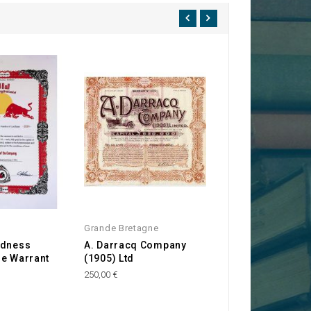
Grande Bretagne
Angleterre
adness
A. Darracq Company
Sherrin and Part
re Warrant
(1905) Ltd
Ltd.
250,00 €
15,00 €