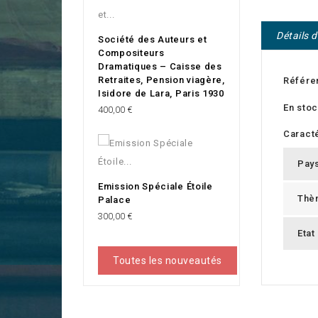
Détails 
Société des Auteurs et
Compositeurs
Dramatiques – Caisse des
Retraites, Pension viagère,
Référe
Isidore de Lara, Paris 1930
En sto
Prix
400,00 €
Caracté
Pay
Emission Spéciale Étoile
Thè
Palace
Prix
300,00 €
Etat
Toutes les nouveautés