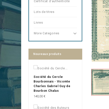
Certificat d'authenticité
Lots de titres
Livres
More Categories
Nouveaux produits
Société du Cercle
Bourbonnais - Vicomte
Charles Gabriel Guy de
Bourbon Chalus
Prix
140,00 €