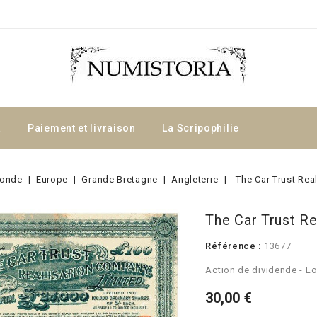
a
Paiement et livraison
La Scripophilie
onde
Europe
Grande Bretagne
Angleterre
The Car Trust Rea
The Car Trust Re
Référence :
13677
Action de dividende - L
30,00 €