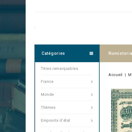
.
Catégories
Numistori
Titres remarquables
Accueil
M
France
Monde
Thèmes
Emprunts d'état