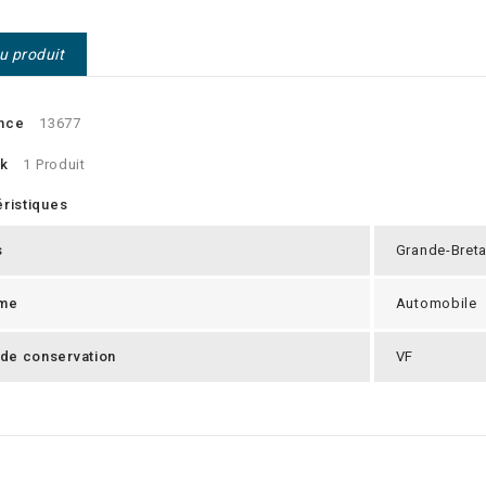
du produit
nce
13677
ck
1 Produit
ristiques
s
Grande-Bret
me
Automobile
 de conservation
VF