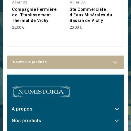
Allier 03
Allier 03
Al
Compagnie Fermière
Sté Commerciale
S
de l'Etablissement
d'Eaux Minérales du
M
Thermal de Vichy
Bassin de Vichy
d
"
25,00 €
20,00 €
28
Nouveaux produits
A propos
Nos produits