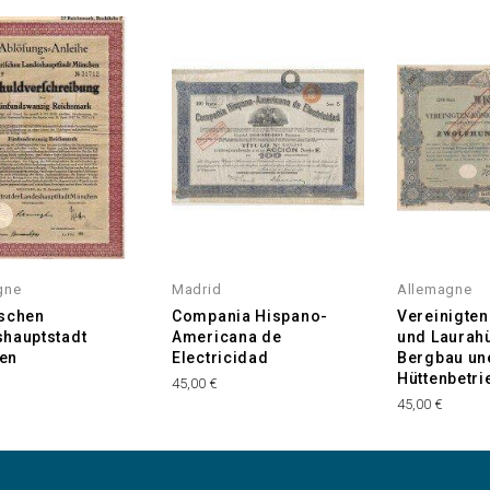
gne
Madrid
Allemagne
ischen
Compania Hispano-
Vereinigten
hauptstadt
Americana de
und Laurahü
en
Electricidad
Bergbau un
Hüttenbetri
45,00 €
45,00 €