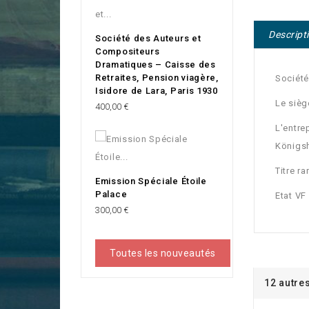
Descript
Société des Auteurs et
Compositeurs
Dramatiques – Caisse des
Retraites, Pension viagère,
Sociét
Isidore de Lara, Paris 1930
Le siège
Prix
400,00 €
L'entre
Königsh
Titre r
Emission Spéciale Étoile
Palace
Etat VF
Prix
300,00 €
Toutes les nouveautés
12 autre