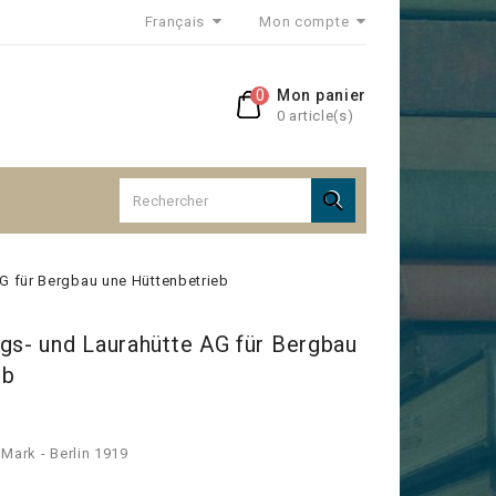
Français
Mon compte
0
Mon panier
0 article(s)

AG für Bergbau une Hüttenbetrieb
gs- und Laurahütte AG für Bergbau
eb
Mark - Berlin 1919