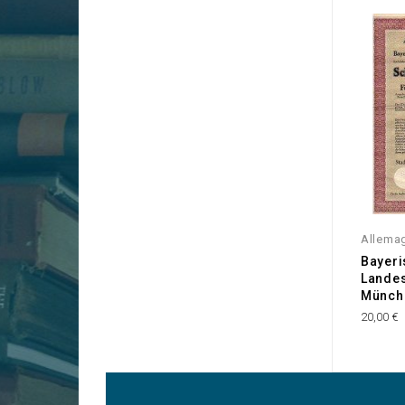
Allema
Bayer
Landes
Münch
20,00 €