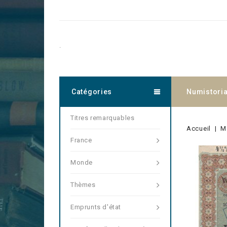
.
Catégories
Numistori
Titres remarquables
Accueil
M
France
Monde
Thèmes
Emprunts d'état