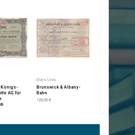
Etats Unis
Allemagne
 Königs-
Brunswick & Albany-
Warenkreditban
tte AG für
Bahn
Berlin
e
120,00 €
35,00 €
eb