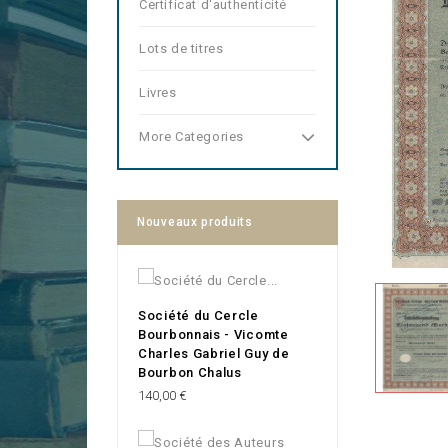
Certificat d'authenticité
Lots de titres
Livres
More Categories
Nouveaux produits
Société du Cercle
Bourbonnais - Vicomte
Charles Gabriel Guy de
Bourbon Chalus
Prix
140,00 €