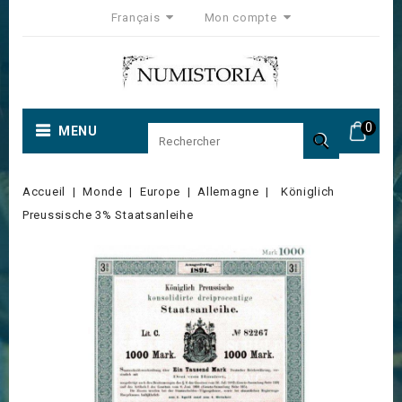
Français
Mon compte
0
MENU

Accueil
Monde
Europe
Allemagne
Königlich
Preussische 3% Staatsanleihe