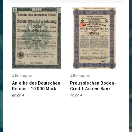
Allemagne
Allemagne
A
Anleihe des Deutschen
Preussischen Boden-
S
Reichs - 10 000 Mark
Credit-Actien-Bank
G
M
60,00 €
40,00 €
z
50