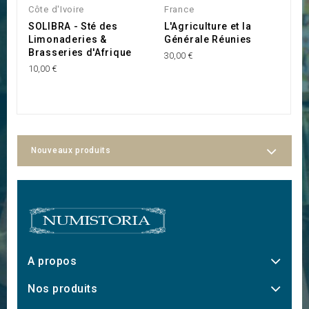
Côte d'Ivoire
France
Ma
SOLIBRA - Sté des
L'Agriculture et la
E
Limonaderies &
Générale Réunies
V
Brasseries d'Afrique
30,00 €
15
10,00 €
Nouveaux produits
A propos
Nos produits