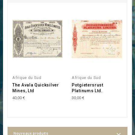
Afrique du Sud
Afrique du Sud
A
The Avala Quicksilver
Potgietersrust
G
Mines, Ltd
Platinums Ltd.
D
40,00 €
30,00 €
10
Nouveaux produits