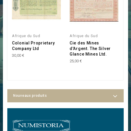
Afrique du Sud
Afrique du Sud
A
Colonial Proprietary
Cie des Mines
S
Company Ltd
d'Argent. The Silver
15
Glance Mines Ltd.
30,00 €
25,00 €
Nouveaux produits