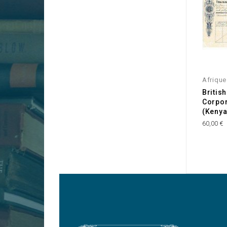
Afrique
British
Corpor
(Kenya
60,00 €