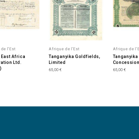
 de l'Est
Afrique de l'Est
Afrique de l'
 East Africa
Tanganyika Goldfields,
Tanganyika
ation Ltd.
Limited
Concession
)
65,00 €
65,00 €