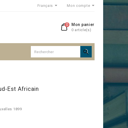
Français
Mon compte
0
Mon panier
0 article(s)

d-Est Africain
uxelles 1899