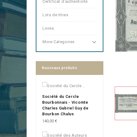
Certificat d'authenticité
Lots de titres
Livres
More Categories
Nouveaux produits
Société du Cercle
Bourbonnais - Vicomte
Charles Gabriel Guy de
Bourbon Chalus
Prix
140,00 €