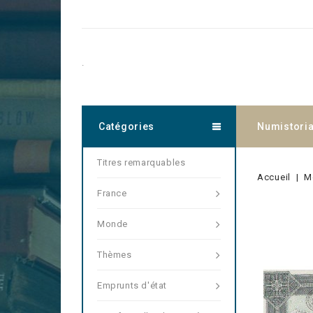
.
Catégories
Numistori
Titres remarquables
Accueil
M
France
Monde
Thèmes
Emprunts d'état