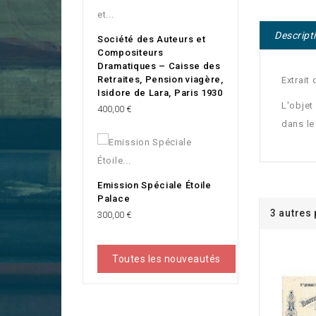
Descript
Société des Auteurs et
Compositeurs
Dramatiques – Caisse des
Retraites, Pension viagère,
Extrait 
Isidore de Lara, Paris 1930
L'objet
Prix
400,00 €
dans le
Emission Spéciale Étoile
Palace
3 autres
Prix
300,00 €
Toutes les nouveautés