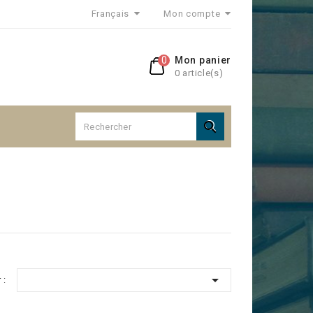
Français
Mon compte
0
Mon panier
0 article(s)


 :