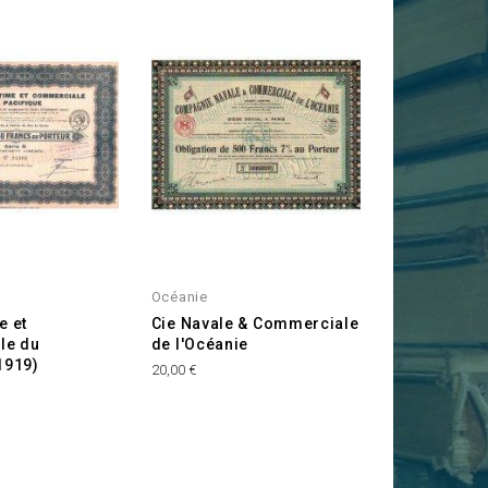
Océanie
e et
Cie Navale & Commerciale
le du
de l'Océanie
1919)
Prix
20,00 €