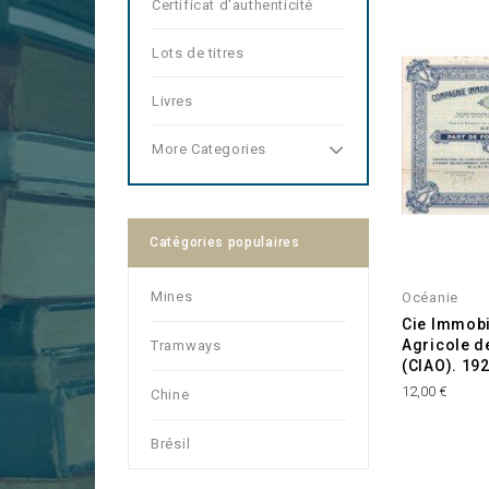
Certificat d'authenticité
Lots de titres
Livres
More Categories
Catégories populaires
Mines
Océanie
Cie Immobi
Agricole d
Tramways
(CIAO). 19
Prix
12,00 €
Chine
Brésil