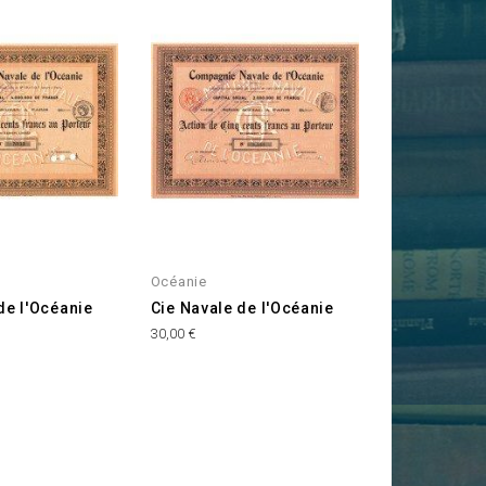
Océanie
de l'Océanie
Cie Navale de l'Océanie
Prix
30,00 €