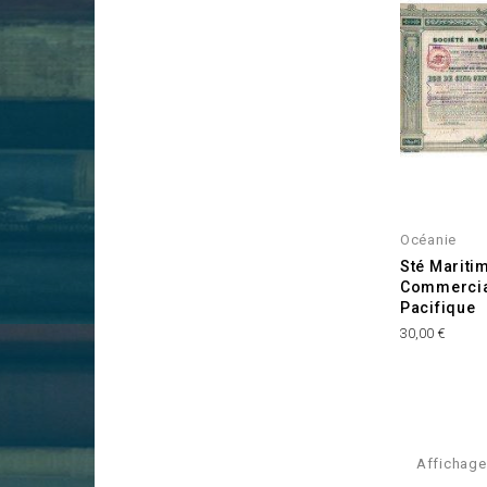
Océanie
Sté Maritim
Commercia
Pacifique
Prix
30,00 €
Affichage 