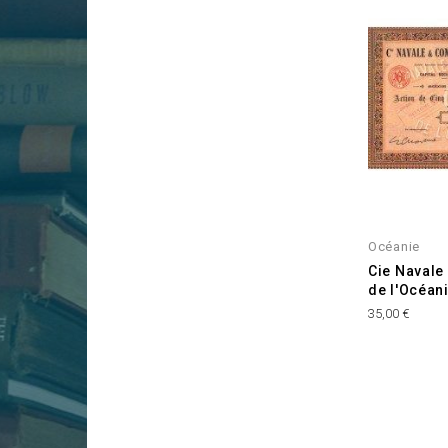
Océanie
Cie Navale
de l'Océan
Prix
35,00 €