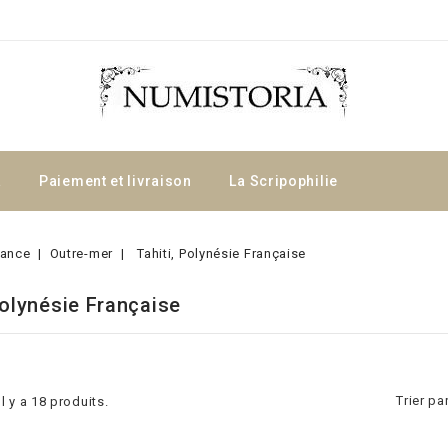
a
Paiement et livraison
La Scripophilie
rance
Outre-mer
Tahiti, Polynésie Française
Polynésie Française
Trier par
Il y a 18 produits.