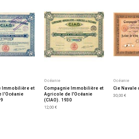
Océanie
Océanie
 Immobilière et
Compagnie Immobilière et
Cie Navale 
e l'Océanie
Agricole de l'Océanie
Prix
30,00 €
29
(CIAO). 1930
Prix
12,00 €