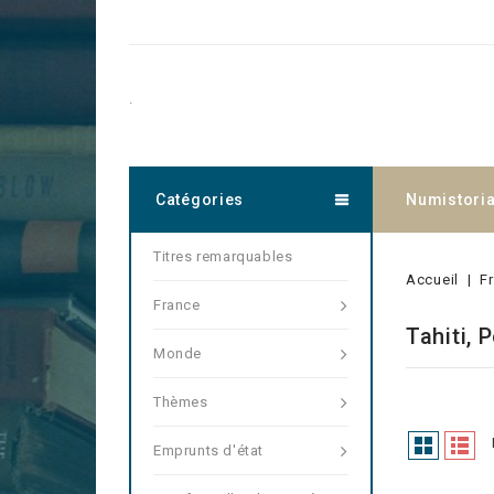
.
Catégories
Numistori
Titres remarquables
Accueil
F
France
Tahiti, 
Monde
Thèmes
Emprunts d'état