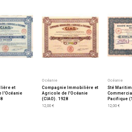
Océanie
Océanie
lière et
Compagnie Immobilière et
Sté Maritim
e l'Océanie
Agricole de l'Océanie
Commercia
28
(CIAO). 1928
Pacifique (
Prix
Prix
12,00 €
12,00 €