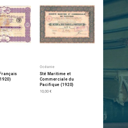
Océanie
Français
Sté Maritime et
(1920)
Commerciale du
Pacifique (1920)
Prix
10,00 €