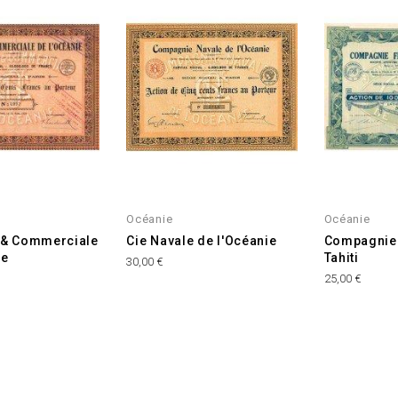
Océanie
Océanie
 & Commerciale
Cie Navale de l'Océanie
Compagnie 
ie
Tahiti
Prix
30,00 €
Prix
25,00 €