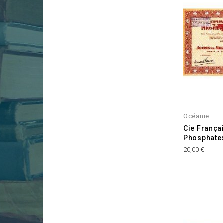
Océanie
Cie França
Phosphates
Prix
20,00 €