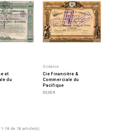
Océanie
e et
Cie Financière &
le du
Commerciale du
Pacifique
Prix
30,00 €
1-18 de 18 article(s)