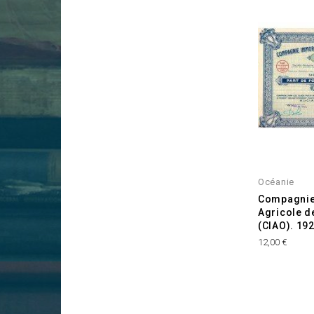
Océanie
Compagnie
Agricole d
(CIAO). 19
Prix
12,00 €