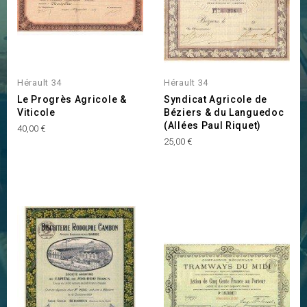
Hérault 34
Hérault 34
Le Progrès Agricole &
Syndicat Agricole de
Viticole
Béziers & du Languedoc
(Allées Paul Riquet)
Prix
40,00 €
Prix
25,00 €