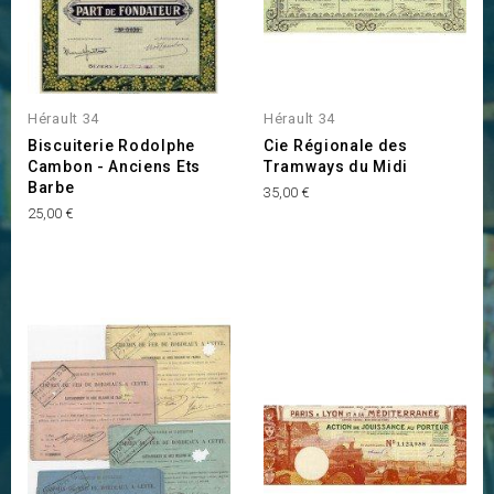
Hérault 34
Hérault 34
Biscuiterie Rodolphe
Cie Régionale des
Cambon - Anciens Ets
Tramways du Midi
Barbe
Prix
35,00 €
Prix
25,00 €