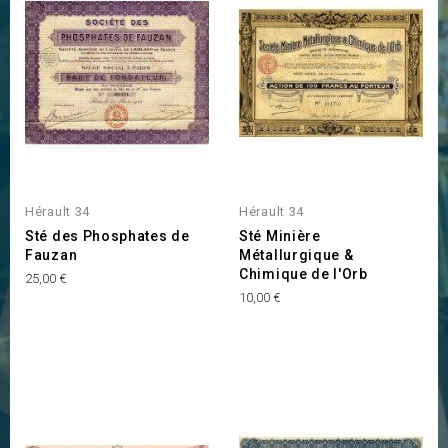
Hérault 34
Hérault 34
Sté des Phosphates de
Sté Minière
Fauzan
Métallurgique &
Chimique de l'Orb
Prix
25,00 €
Prix
10,00 €