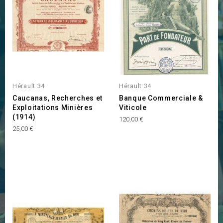
Hérault 34
Hérault 34
Caucanas, Recherches et
Banque Commerciale &
Exploitations Minières
Viticole
(1914)
Prix
120,00 €
Prix
25,00 €