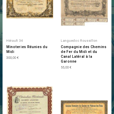
Hérault 34
Languedoc Roussillon
Minoteries Réunies du
Compagnie des Chemins
Midi
de Fer du Midi et du
Canal Latéral à la
Prix
300,00 €
Garonne
Prix
55,00 €