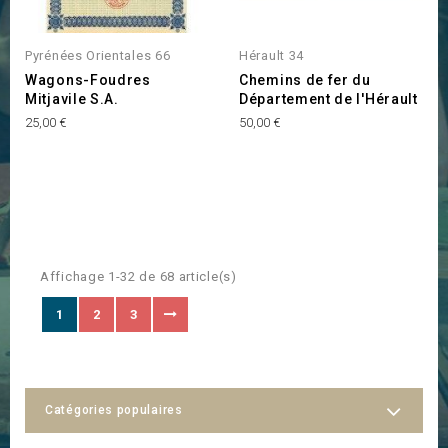
Pyrénées Orientales 66
Hérault 34
Wagons-Foudres
Chemins de fer du
Mitjavile S.A.
Département de l'Hérault
Prix
Prix
25,00 €
50,00 €
Affichage 1-32 de 68 article(s)
1
2
3
Catégories populaires