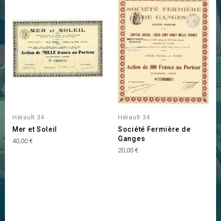
Hérault 34
Hérault 34
Mer et Soleil
Société Fermière de
Ganges
Prix
40,00 €
Prix
20,00 €