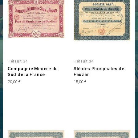
Hérault 34
Hérault 34
Compagnie Minière du
Sté des Phosphates de
Sud de la France
Fauzan
Prix
Prix
20,00 €
15,00 €