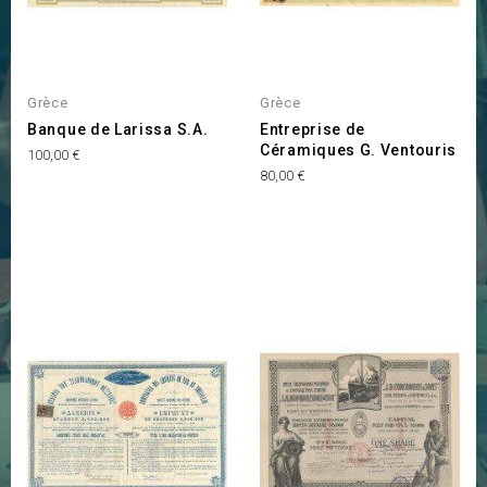
Grèce
Grèce
Banque de Larissa S.A.
Entreprise de
Céramiques G. Ventouris
Prix
100,00 €
Prix
80,00 €