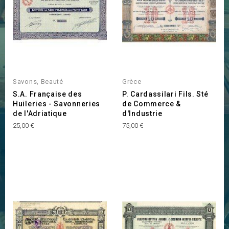
Savons, Beauté
Grèce
S.A. Française des
P. Cardassilari Fils. Sté
Huileries - Savonneries
de Commerce &
de l'Adriatique
d'Industrie
Prix
Prix
25,00 €
75,00 €