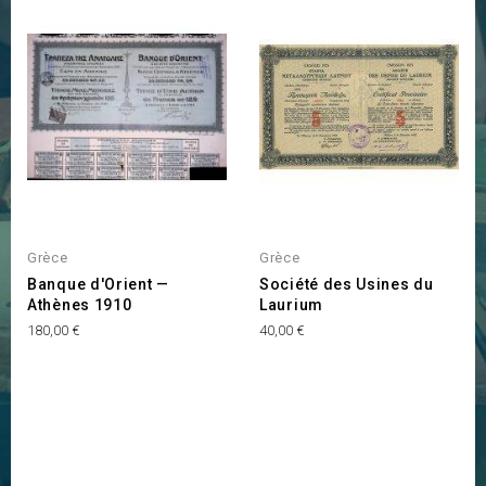
Grèce
Grèce
Banque d'Orient —
Société des Usines du
Athènes 1910
Laurium
Prix
Prix
180,00 €
40,00 €