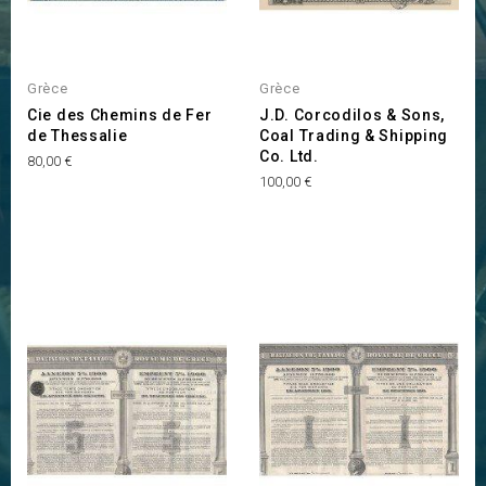
Grèce
Grèce
Cie des Chemins de Fer
J.D. Corcodilos & Sons,
de Thessalie
Coal Trading & Shipping
Co. Ltd.
Prix
80,00 €
Prix
100,00 €