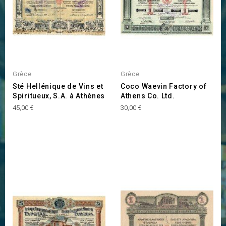
Grèce
Grèce
Sté Hellénique de Vins et
Coco Waevin Factory of
Spiritueux, S.A. à Athènes
Athens Co. Ltd.
Prix
Prix
45,00 €
30,00 €