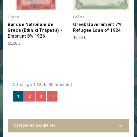
Grèce
Grèce
Banque Nationale de
Greek Government 7%
Grèce (Ethnikí Trápeza) -
Refugee Loan of 1924
Emprunt 8% 1926
Prix
10,00 €
Prix
55,00 €
Affichage 1-32 de 90 article(s)
1
2
3
Catégories populaires