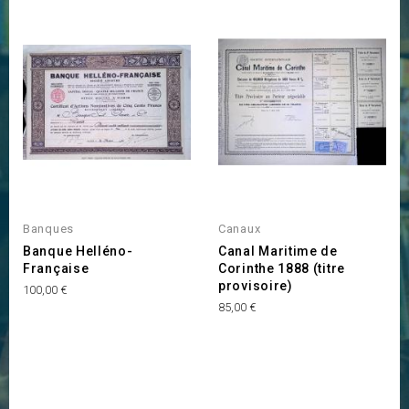
INDISPONIBLE
Banques
Canaux
Banque Helléno-
Canal Maritime de
Française
Corinthe 1888 (titre
provisoire)
Prix
100,00 €
Prix
85,00 €