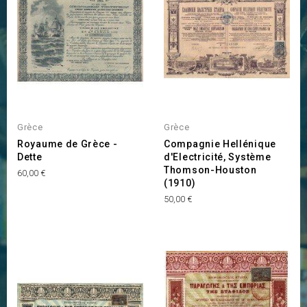
Grèce
Grèce
Royaume de Grèce -
Compagnie Hellénique
Dette
d'Electricité, Système
Thomson-Houston
Prix
60,00 €
(1910)
Prix
50,00 €