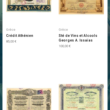
Grèce
Grèce
Crédit Athénien
Sté de Vins et Alcools
Georges A. Issaïas
Prix
85,00 €
Prix
100,00 €