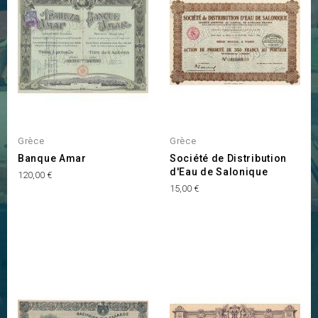
Grèce
Grèce
Banque Amar
Société de Distribution
d'Eau de Salonique
Prix
120,00 €
Prix
15,00 €