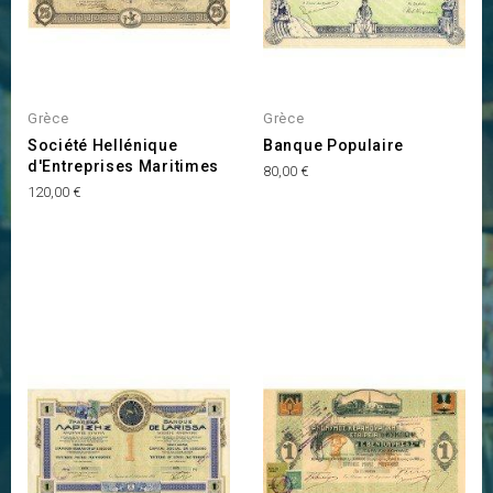
Grèce
Grèce
Société Hellénique
Banque Populaire
d'Entreprises Maritimes
Prix
80,00 €
Prix
120,00 €