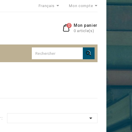
Français
Mon compte
0
Mon panier
0 article(s)


 :