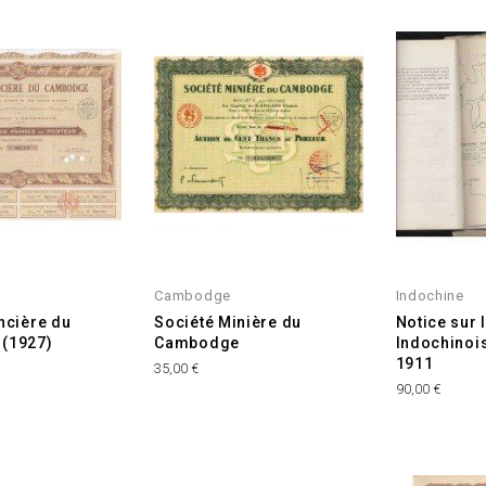
Cambodge
Indochine
ncière du
Société Minière du
Notice sur 
(1927)
Cambodge
Indochinois
1911
Prix
35,00 €
Prix
90,00 €