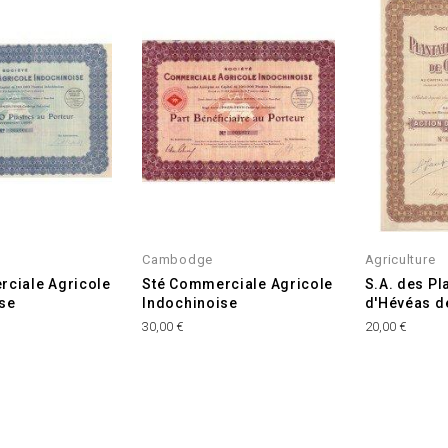
Cambodge
Agriculture
ciale Agricole
Sté Commerciale Agricole
S.A. des Pl
se
Indochinoise
d'Hévéas d
Prix
Prix
30,00 €
20,00 €