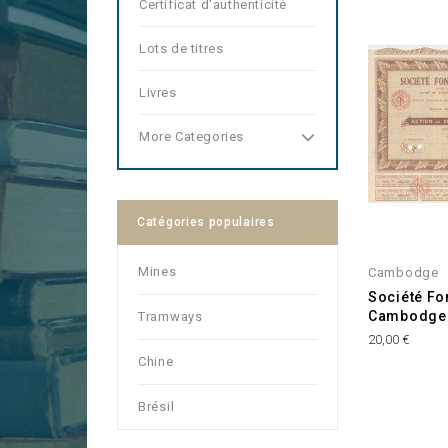
Certificat d'authenticité
Lots de titres
Livres
More Categories
Catégories populaires
Mines
Cambodge
Société Fo
Cambodge 
Tramways
Prix
20,00 €
Chine
Brésil