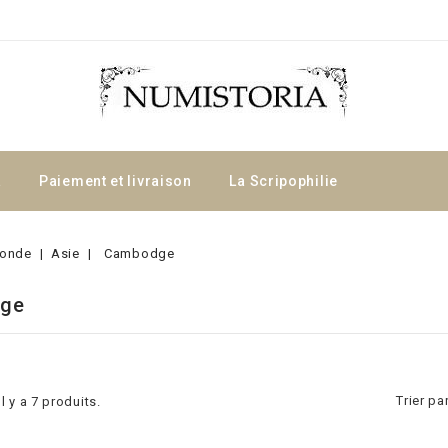
a
Paiement et livraison
La Scripophilie
onde
Asie
Cambodge
ge
Trier par
Il y a 7 produits.