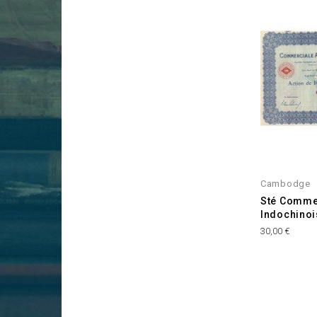
Cambodge
Sté Commer
Indochinoi
Prix
30,00 €