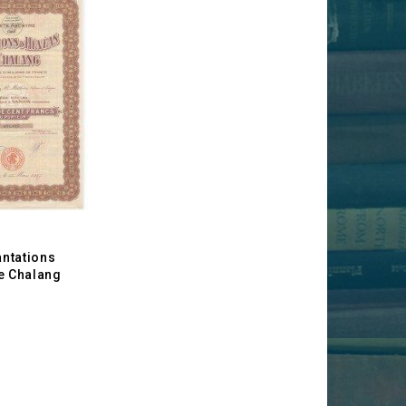
antations
e Chalang